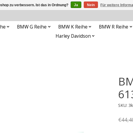
shop zu verbessern. Ist das in Ordnung?
Ja
Nein
Für weitere Inform
ihe
BMW G Reihe
BMW K Reihe
BMW R Reihe
Harley Davidson
BM
61
SKU: 3
€44,4