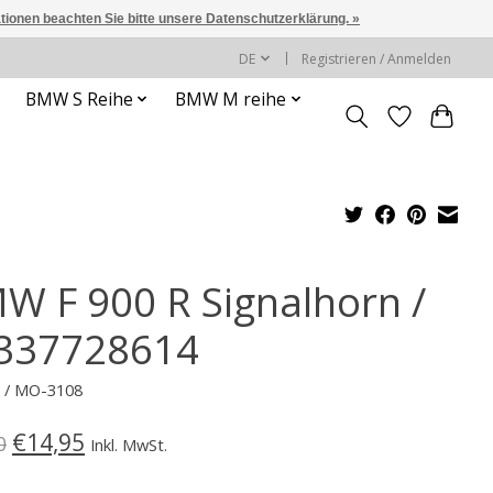
ationen beachten Sie bitte unsere Datenschutzerklärung. »
DE
Registrieren / Anmelden
BMW S Reihe
BMW M reihe
W F 900 R Signalhorn /
337728614
k / MO-3108
€14,95
0
Inkl. MwSt.