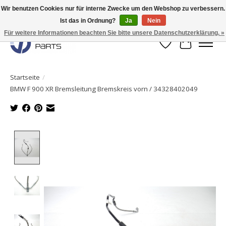
Wir benutzen Cookies nur für interne Zwecke um den Webshop zu verbessern.
Ist das in Ordnung?
Ja
Nein
Originale Teile sofort lieferbar!
Für weitere Informationen beachten Sie bitte unsere Datenschutzerklärung. »
Wunschzettel
Ihr Waren
Startseite
/
BMW F 900 XR Bremsleitung Bremskreis vorn / 34328402049
Product image slideshow Items