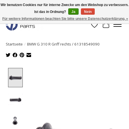
Wir benutzen Cookies nur für interne Zwecke um den Webshop zu verbessern.
Ist das in Ordnung?
Ja
Nein
Originale Teile sofort lieferbar!
Für weitere Informationen beachten Sie bitte unsere Datenschutzerklärung. »
Wunschzettel
Ihr Waren
Startseite
/
BMW G 310 R Griff rechts / 61318549090
Product image slideshow Items