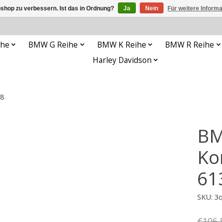
shop zu verbessern. Ist das in Ordnung?
Ja
Nein
Für weitere Inform
ihe
BMW G Reihe
BMW K Reihe
BMW R Reihe
Harley Davidson
38
BM
Ko
61
SKU: 3
€106,