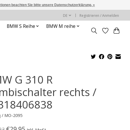
ationen beachten Sie bitte unsere Datenschutzerklärung. »
DE
Registrieren / Anmelden
BMW S Reihe
BMW M reihe
W G 310 R
mbischalter rechts /
318406838
q / MO-2095
€29,95
83
Inkl. MwSt.