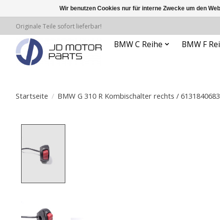
Wir benutzen Cookies nur für interne Zwecke um den Web
Originale Teile sofort lieferbar!
BMW C Reihe
BMW F Re
Startseite
/
BMW G 310 R Kombischalter rechts / 613184068
Product image slideshow Items