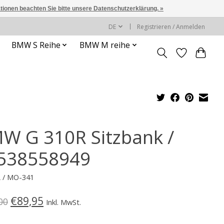
ationen beachten Sie bitte unsere Datenschutzerklärung. »
DE
Registrieren / Anmelden
BMW S Reihe
BMW M reihe
W G 310R Sitzbank /
538558949
L / MO-341
€89,95
00
Inkl. MwSt.