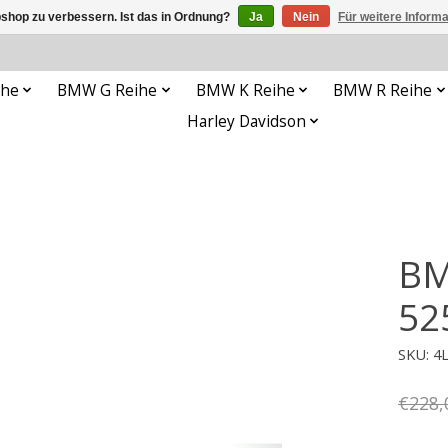
shop zu verbessern. Ist das in Ordnung?
Ja
Nein
Für weitere Inform
ihe
BMW G Reihe
BMW K Reihe
BMW R Reihe
Harley Davidson
BM
52
SKU: 4
€228,