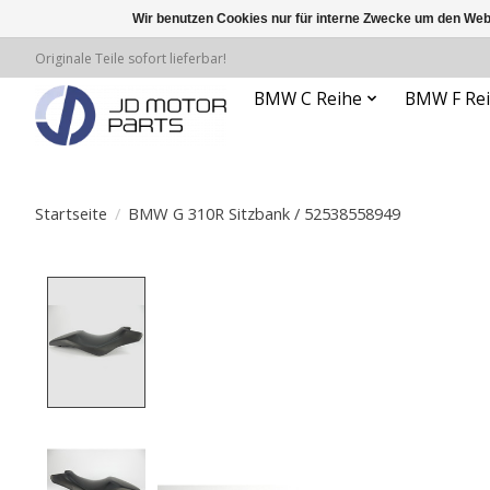
Wir benutzen Cookies nur für interne Zwecke um den Web
Originale Teile sofort lieferbar!
BMW C Reihe
BMW F Re
Startseite
/
BMW G 310R Sitzbank / 52538558949
Product image slideshow Items