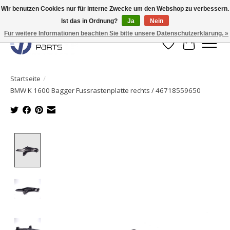
Wir benutzen Cookies nur für interne Zwecke um den Webshop zu verbessern.
Ist das in Ordnung?
Ja
Nein
Originale Teile sofort lieferbar!
Für weitere Informationen beachten Sie bitte unsere Datenschutzerklärung. »
Wunschzettel
Ihr Waren
Startseite
/
BMW K 1600 Bagger Fussrastenplatte rechts / 46718559650
Product image slideshow Items