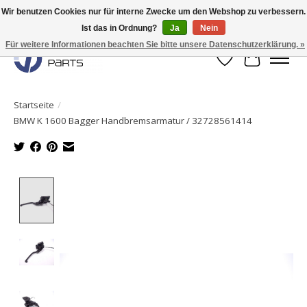
Wir benutzen Cookies nur für interne Zwecke um den Webshop zu verbessern.
Ist das in Ordnung?
Ja
Nein
Originale Teile sofort lieferbar!
Für weitere Informationen beachten Sie bitte unsere Datenschutzerklärung. »
Wunschzettel
Ihr Waren
Startseite
/
BMW K 1600 Bagger Handbremsarmatur / 32728561414
Product image slideshow Items