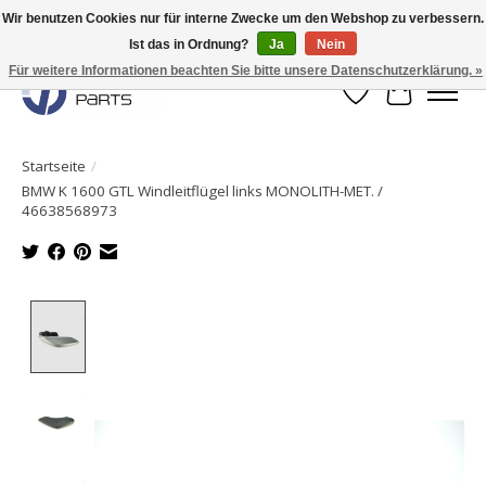
Wir benutzen Cookies nur für interne Zwecke um den Webshop zu verbessern.
Ist das in Ordnung?
Ja
Nein
Originale Teile sofort lieferbar!
Für weitere Informationen beachten Sie bitte unsere Datenschutzerklärung. »
Wunschzettel
Ihr Waren
Startseite
/
BMW K 1600 GTL Windleitflügel links MONOLITH-MET. /
46638568973
Product image slideshow Items