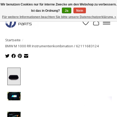
Wir benutzen Cookies nur für interne Zwecke um den Webshop zu verbessern.
Ist das in Ordnung?
Ja
Nein
Originale Teile sofort lieferbar!
Für weitere Informationen beachten Sie bitte unsere Datenschutzerklärung. »
Wunschzettel
Ihr Waren
Startseite
/
BMW M 1000 RR Instrumentenkombination / 62111683124
Product image slideshow Items