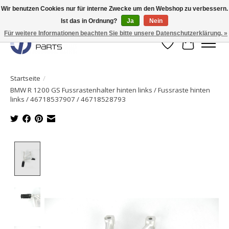
Wir benutzen Cookies nur für interne Zwecke um den Webshop zu verbessern.
Ist das in Ordnung?
Ja
Nein
Originale Teile sofort lieferbar!
Für weitere Informationen beachten Sie bitte unsere Datenschutzerklärung. »
Wunschzettel
Ihr Waren
Startseite
/
BMW R 1200 GS Fussrastenhalter hinten links / Fussraste hinten
links / 46718537907 / 46718528793
Product image slideshow Items