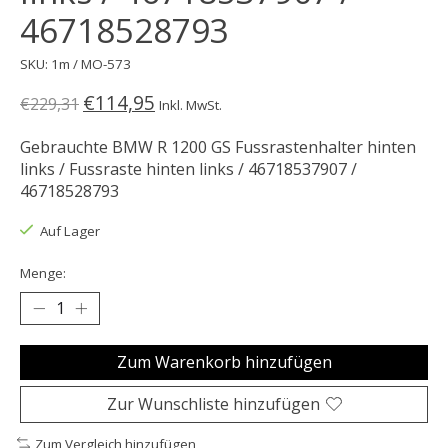
46718528793
SKU: 1m / MO-573
€114,95
€229,31
Inkl. MwSt.
Gebrauchte BMW R 1200 GS Fussrastenhalter hinten
links / Fussraste hinten links / 46718537907 /
46718528793
Auf Lager
Menge:
Zum Warenkorb hinzufügen
Zur Wunschliste hinzufügen
Zum Vergleich hinzufügen