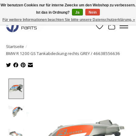
Wir benutzen Cookies nur für interne Zwecke um den Webshop zu verbessern.
Ist das in Ordnung?
Ja
Nein
Originale Teile sofort lieferbar!
Für weitere Informationen beachten Sie bitte unsere Datenschutzerklärung. »
Wunschzettel
Ihr Waren
Startseite
/
BMW R 1200 GS Tankabdeckung rechts GREY / 46638556636
Product image slideshow Items