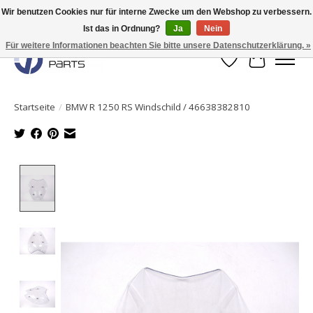
Wir benutzen Cookies nur für interne Zwecke um den Webshop zu verbessern.
Ist das in Ordnung?
Ja
Nein
Originale Teile sofort lieferbar!
Für weitere Informationen beachten Sie bitte unsere Datenschutzerklärung. »
Wunschzettel
Ihr Waren
Startseite
/
BMW R 1250 RS Windschild / 46638382810
Product image slideshow Items