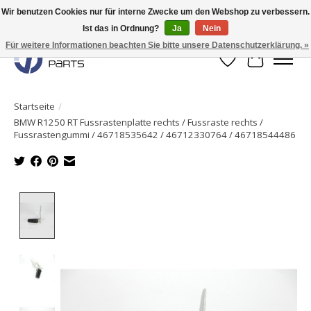
Wir benutzen Cookies nur für interne Zwecke um den Webshop zu verbessern.
Ist das in Ordnung?
Ja
Nein
Originale Teile sofort lieferbar!
Für weitere Informationen beachten Sie bitte unsere Datenschutzerklärung. »
Wunschzettel
Ihr Waren
Startseite
/
BMW R1250 RT Fussrastenplatte rechts / Fussraste rechts /
Fussrastengummi / 46718535642 / 46712330764 / 46718544486
Product image slideshow Items