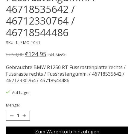
46718535642 /
46712330764 /
46718544486
SKU: 1L / MO-1041
€124,95
€250,00
Inkl. MwSt.
Gebrauchte BMW R1250 RT Fussrastenplatte rechts /
Fussraste rechts / Fussrastengummi / 46718535642 /
46712330764 / 46718544486
Auf Lager
Menge:
Zum Warenkorb hinzufügen