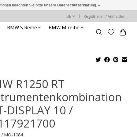
ationen beachten Sie bitte unsere Datenschutzerklärung. »
DE
Registrieren / Anmelden
BMW S Reihe
BMW M reihe
W R1250 RT
strumentenkombination
T-DISPLAY 10 /
117921700
k / MO-1084