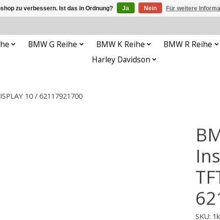
shop zu verbessern. Ist das in Ordnung?
Ja
Nein
Für weitere Inform
ihe
BMW G Reihe
BMW K Reihe
BMW R Reihe
Harley Davidson
SPLAY 10 / 62117921700
BM
In
TF
62
SKU: 1