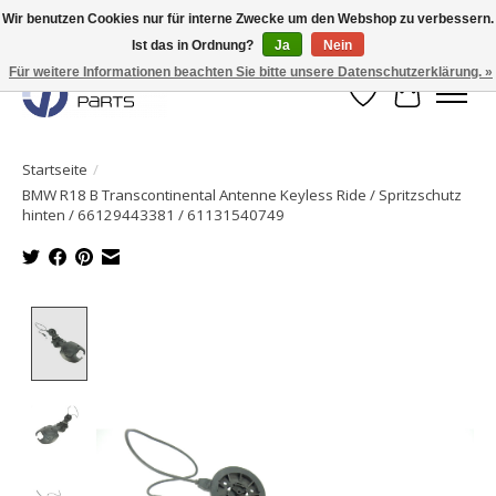
Wir benutzen Cookies nur für interne Zwecke um den Webshop zu verbessern.
Ist das in Ordnung?
Ja
Nein
Originale Teile sofort lieferbar!
Für weitere Informationen beachten Sie bitte unsere Datenschutzerklärung. »
Wunschzettel
Ihr Waren
Startseite
/
BMW R18 B Transcontinental Antenne Keyless Ride / Spritzschutz
hinten / 66129443381 / 61131540749
Product image slideshow Items