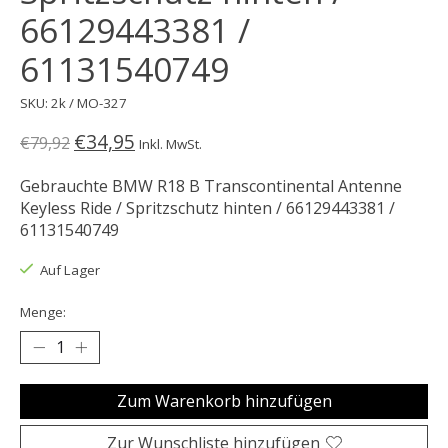
66129443381 /
61131540749
SKU: 2k / MO-327
€34,95
€79,92
Inkl. MwSt.
Gebrauchte BMW R18 B Transcontinental Antenne
Keyless Ride / Spritzschutz hinten / 66129443381 /
61131540749
Auf Lager
Menge:
Zum Warenkorb hinzufügen
Zur Wunschliste hinzufügen