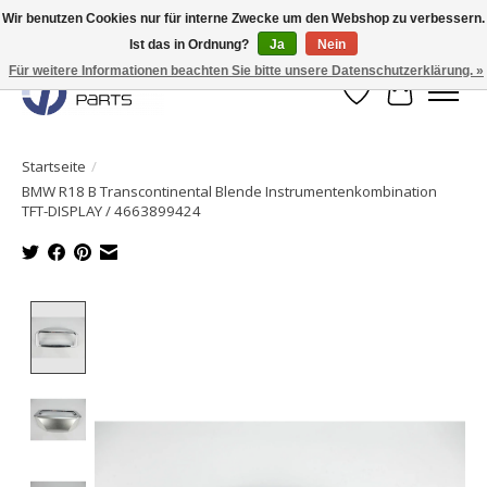
Wir benutzen Cookies nur für interne Zwecke um den Webshop zu verbessern.
Ist das in Ordnung?
Ja
Nein
Originale Teile sofort lieferbar!
Für weitere Informationen beachten Sie bitte unsere Datenschutzerklärung. »
Wunschzettel
Ihr Waren
Startseite
/
BMW R18 B Transcontinental Blende Instrumentenkombination
TFT-DISPLAY / 4663899424
Product image slideshow Items