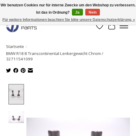
Wir benutzen Cookies nur für interne Zwecke um den Webshop zu verbessern.
Ist das in Ordnung?
Ja
Nein
Originale Teile sofort lieferbar!
Für weitere Informationen beachten Sie bitte unsere Datenschutzerklärung. »
Wunschzettel
Ihr Waren
Startseite
/
BMW R18 B Transcontinental Lenkergewicht Chrom /
32711541099
Product image slideshow Items