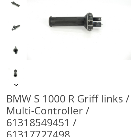
BMW S 1000 R Griff links /
Multi-Controller /
61318549451 /
61317727498