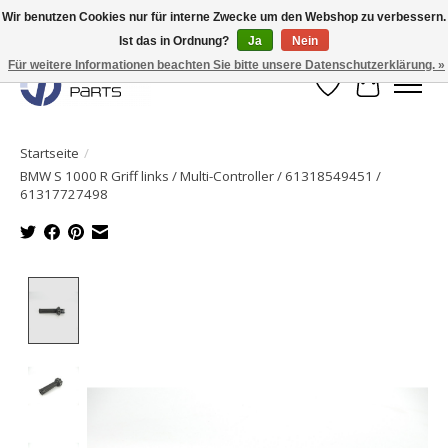
Wir benutzen Cookies nur für interne Zwecke um den Webshop zu verbessern.
Ist das in Ordnung?
Ja
Nein
Originale Teile sofort lieferbar!
Für weitere Informationen beachten Sie bitte unsere Datenschutzerklärung. »
Wunschzettel
Ihr Waren
Startseite
/
BMW S 1000 R Griff links / Multi-Controller / 61318549451 /
61317727498
Product image slideshow Items