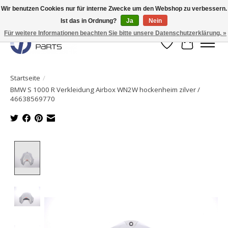
Wir benutzen Cookies nur für interne Zwecke um den Webshop zu verbessern.
Ist das in Ordnung?
Ja
Nein
Originale Teile sofort lieferbar!
Für weitere Informationen beachten Sie bitte unsere Datenschutzerklärung. »
Wunschzettel
Ihr Waren
Startseite
/
BMW S 1000 R Verkleidung Airbox WN2W hockenheim zilver /
46638569770
Product image slideshow Items