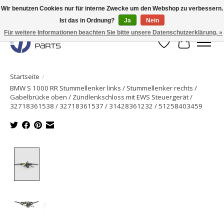
Wir benutzen Cookies nur für interne Zwecke um den Webshop zu verbessern.
Ist das in Ordnung?
Ja
Nein
Originale Teile sofort lieferbar!
Für weitere Informationen beachten Sie bitte unsere Datenschutzerklärung. »
Wunschzettel
Ihr Waren
Startseite
/
BMW S 1000 RR Stummellenker links / Stummellenker rechts /
Gabelbrücke oben / Zündlenkschloss mit EWS Steuergerät /
32718361538 / 32718361537 / 31428361232 / 51258403459
Product image slideshow Items