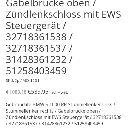
Gabelbrücke oben /
Zündlenkschloss mit EWS
Steuergerät /
32718361538 /
32718361537 /
31428361232 /
51258403459
SKU: 2p / MO-1201
€539,95
€1.083,18
Inkl. MwSt.
Gebrauchte BMW S 1000 RR Stummellenker links /
Stummellenker rechts / Gabelbrücke oben /
Zündlenkschloss mit EWS Steuergerät / 32718361538
/ 32718361537 / 31428361232 / 51258403459