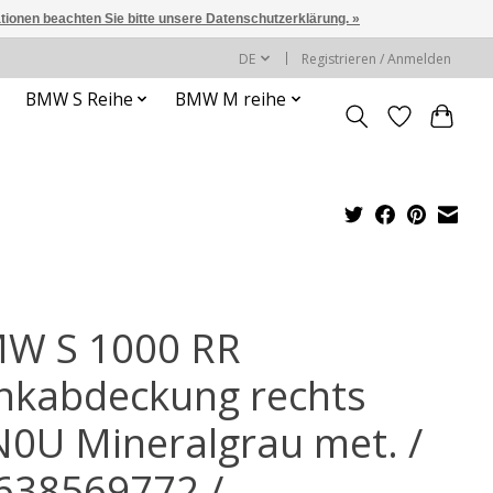
ationen beachten Sie bitte unsere Datenschutzerklärung. »
DE
Registrieren / Anmelden
BMW S Reihe
BMW M reihe
W S 1000 RR
nkabdeckung rechts
0U Mineralgrau met. /
638569772 /