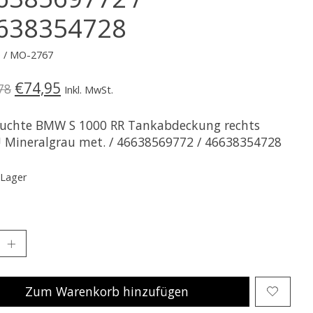
638354728
e / MO-2767
€74,95
78
Inkl. MwSt.
uchte BMW S 1000 RR Tankabdeckung rechts
Mineralgrau met. / 46638569772 / 46638354728
 Lager
Zum Warenkorb hinzufügen