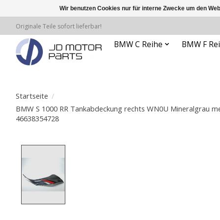
Wir benutzen Cookies nur für interne Zwecke um den Web
Originale Teile sofort lieferbar!
BMW C Reihe
BMW F Re
Startseite
/
BMW S 1000 RR Tankabdeckung rechts WN0U Mineralgrau met
46638354728
Product image slideshow Items