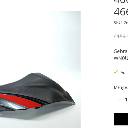
46
SKU: 2
€159,
Gebra
WN0U 
Auf
Menge: