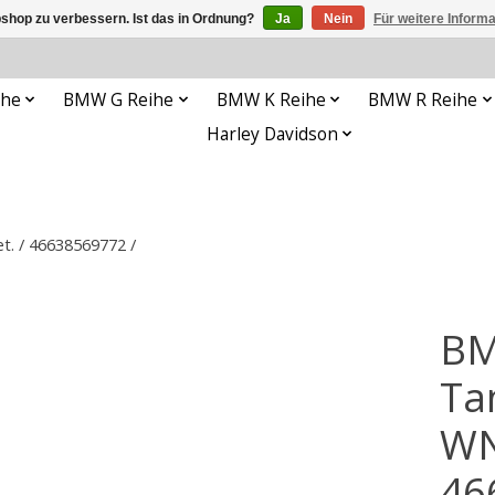
shop zu verbessern. Ist das in Ordnung?
Ja
Nein
Für weitere Inform
ihe
BMW G Reihe
BMW K Reihe
BMW R Reihe
Harley Davidson
. / 46638569772 /
BM
Ta
WN
46