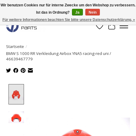
Wir benutzen Cookies nur für interne Zwecke um den Webshop zu verbessern.
Ist das in Ordnung?
Ja
Nein
Originale Teile sofort lieferbar!
Für weitere Informationen beachten Sie bitte unsere Datenschutzerklärung. »
Wunschzettel
Ihr Waren
Startseite
/
BMW S 1000 RR Verkleidung Airbox YNA5 racing-red uni /
46639467779
Product image slideshow Items