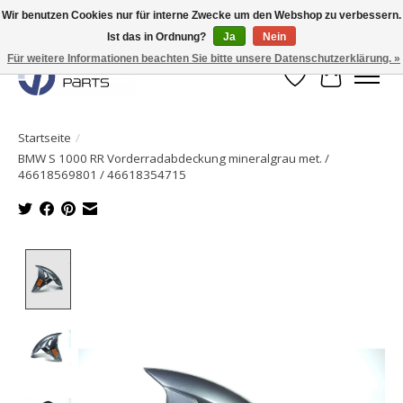
Wir benutzen Cookies nur für interne Zwecke um den Webshop zu verbessern.
Ist das in Ordnung?
Ja
Nein
Originale Teile sofort lieferbar!
Für weitere Informationen beachten Sie bitte unsere Datenschutzerklärung. »
Wunschzettel
Ihr Waren
Startseite
/
BMW S 1000 RR Vorderradabdeckung mineralgrau met. /
46618569801 / 46618354715
Product image slideshow Items