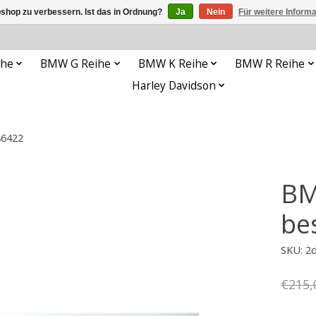
shop zu verbessern. Ist das in Ordnung?
Ja
Nein
Für weitere Inform
ihe
BMW G Reihe
BMW K Reihe
BMW R Reihe
Harley Davidson
86422
BM
be
SKU: 2
€215,