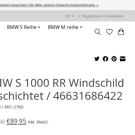
ationen beachten Sie bitte unsere Datenschutzerklärung. »
DE
Registrieren / Anmelden
BMW S Reihe
BMW M reihe
W S 1000 RR Windschild
schichtet / 46631686422
d / MO-2760
€89,95
00
Inkl. MwSt.