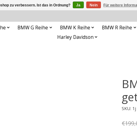
shop zu verbessern. Ist das in Ordnung?
Ja
Nein
Für weitere Inform
ihe
BMW G Reihe
BMW K Reihe
BMW R Reihe
Harley Davidson
BM
ge
SKU: 1
€199,