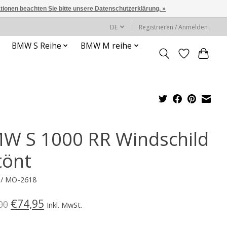
ationen beachten Sie bitte unsere Datenschutzerklärung. »
DE
Registrieren / Anmelden
BMW S Reihe
BMW M reihe
W S 1000 RR Windschild
tönt
j / MO-2618
€74,95
00
Inkl. MwSt.